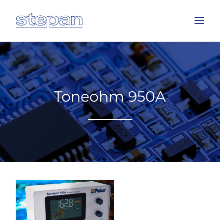
HOME
GESCHÄFTSBEREICHE
Toneohm 950A
ÜBER UNS
EVENTS
JOBS
KONTAKT
DEUTSCH
SUCHE