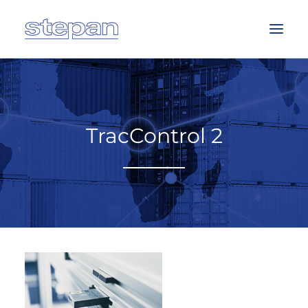
HOME
GESCHÄFTSBEREICHE
TracControl 2
ÜBER UNS
EVENTS
JOBS
KONTAKT
DEUTSCH
SUCHE