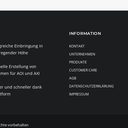
INFORMATION
greiche Einbringung in
KONTAKT
regender Höhe
UNTERNEHMEN
PRODUKTE
elle Erstellung von
CUSTOMER CARE
men für AOI und AXI
AGB
DATENSCHUTZERKLÄRUNG
er und schneller dank
ttform
IMPRESSUM
chte vorbehalten