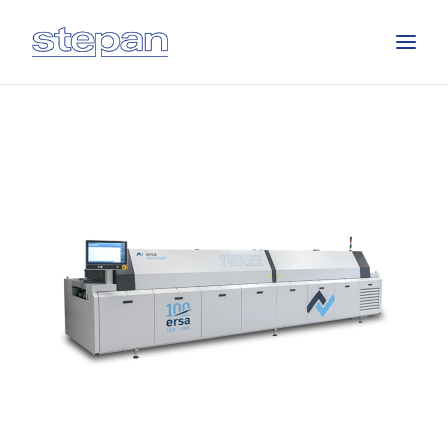
HOME
GESCHÄFTSBEREICHE
ÜBER UNS
EVENTS
JOBS
KONTAKT
DEUTSCH
SUCHE